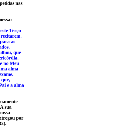
petidas nas
messa:
deste Terço
recitarem,
 para as
ados,
ulhou, que
ricórdia,
de no Meu
huma alma
vexame.
 que,
Pai e a alma
remamente
 A sua
nossa
ntregou por
2).