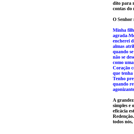
dito para 
contas do 
O Senhor n
Minha filh
agrada-Me
encherei d
almas atri
quando se 
não se des
como uma 
Coração c
que tenha
Tenho pred
quando rec
agonizante
A grandeza
simples e 
eficácia e
Redenção.
todos nós,