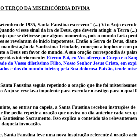
O TERÇO DA MISERICÓRDIA DIVINA
etembro de 1935, Santa Faustina escreveu:" (...) Vi o Anjo executo
Quando vi esse sinal da ira de Deus, que deveria atingir a Terra (...
njo que se detivesse por alguns momentos, pois o mundo faria peni
es se revelaram de início impotentes. Então a Serva de Deus, diant
a manifestação da Santíssima Trindade, começou a implorar com p
to a Deus em favor do mundo. A sua oração correspondia às palav
eridas interiormente:
Eterno Pai, eu Vos ofereço o Corpo e o San
ade do Vosso diletíssimo Filho, Nosso Senhor Jesus Cristo, em exp
ados e dos do mundo inteiro; pela Sua dolorosa Paixão, tende mise
anta Faustina seguia repetindo a oração que lhe foi misteriosame
 o Anjo se revelava impotente para executar o castigo para o qual 
.
uinte, ao entrar na capela, a Santa Faustina recebeu instruções d
ue lhe pedia repetir a oração que ouvira no dia anterior cada vez q
ao Santíssimo Sacramento. Isso explica o conteúdo tão relevantemen
o daquela invocação.
, Santa Faustina teve uma nova inspiração referente à oração acim