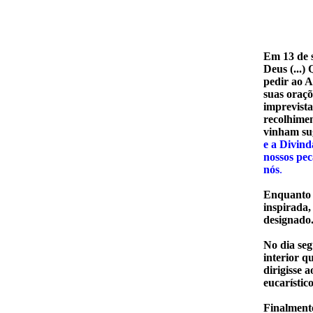
Em 13 de s
Deus (...) 
pedir ao A
suas oraçõ
imprevist
recolhimen
vinham sug
e a Divind
nossos pec
nós
.
Enquanto S
inspirada,
designado
No dia seg
interior q
dirigisse 
eucarístic
Finalmente