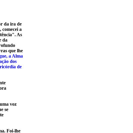
r da ira de
), comecei a
tência". As
e da
rofundo
ras que lhe
gue, a Alma
iação dos
ricórdia de
nte
fora
e uma voz
ue se
te
a. Foi-lhe