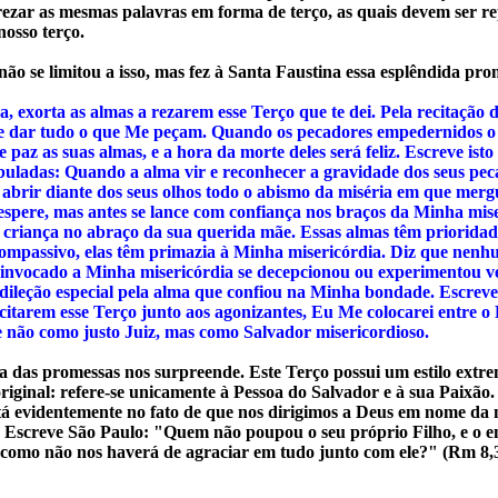
rezar as mesmas palavras em forma de terço, as quais devem ser re
nosso terço.
ão se limitou a isso, mas fez à Santa Faustina essa esplêndida pro
a, exorta as almas a rezarem esse Terço que te dei. Pela recitação 
 dar tudo o que Me peçam. Quando os pecadores empedernidos o 
e paz as suas almas, e a hora da morte deles será feliz. Escreve isto
buladas: Quando a alma vir e reconhecer a gravidade dos seus pec
abrir diante dos seus olhos todo o abismo da miséria em que merg
espere, mas antes se lance com confiança nos braços da Minha mise
criança no abraço da sua querida mãe. Essas almas têm priorida
ompassivo, elas têm primazia à Minha misericórdia. Diz que nen
 invocado a Minha misericórdia se decepcionou ou experimentou 
ileção especial pela alma que confiou na Minha bondade. Escreve
itarem esse Terço junto aos agonizantes, Eu Me colocarei entre o 
 não como justo Juiz, mas como Salvador misericordioso.
 das promessas nos surpreende. Este Terço possui um estilo ext
original: refere-se unicamente à Pessoa do Salvador e à sua Paixão.
stá evidentemente no fato de que nos dirigimos a Deus em nome da 
 Escreve São Paulo: "Quem não poupou o seu próprio Filho, e o e
 como não nos haverá de agraciar em tudo junto com ele?" (Rm 8,3