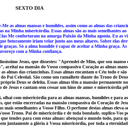
XTO DIA
e-Me as almas mansas e humildes, assim como as almas das crianci
as na Minha misericórdia. Essas almas são as mais semelhantes a
Elas Me confortaram na amarga Paixão da Minha agonia. Eu as vi 
 que futuramente iriam velar junto aos meus altares. Sobre elas de
de graças. Só a alma humilde é capaz de aceitar a Minha graça. Às
favoreço com a Minha confiança.
iosíssimo Jesus, que dissestes: "Aprendei de Mim, que sou manso 
o", aceitai na mansão do Vosso compassivo Coração as almas mans
 as almas das criancinhas. Essas almas encantam o Céu todo e são 
 do Pai Celestial. São como um ramalhete diante do Trono de Deus
 próprio Deus se deleita. Essas almas têm a mansão permanente n
 de Jesus e cantam sem cessar um hino de amor e misericórdia pêl
, olhai com misericórdia para as almas mansas, humildes e para a
s, que estão encerradas na mansão compassiva do Coração de Jesu
as mais semelhantes a Vosso Filho. O perfume destas almas eleva-s
Vosso Trono. Pai de misericórdia e de toda bondade, suplico-Vos p
 que tendes para com estas almas: abençoai o mundo todo, para qu
em juntamente a glória à Vossa misericórdia, por toda a eternida