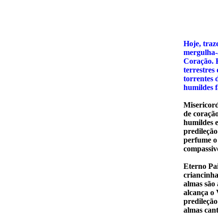
SE
Hoje, traz
mergulha-
Coração. 
terrestres
torrentes 
humildes 
Misericord
de coraçã
humildes e
predileção
perfume o
compassivo
Eterno Pai
criancinha
almas são 
alcança o 
predileção
almas cant