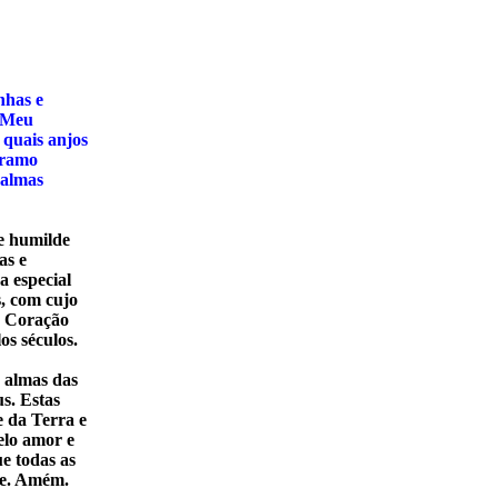
nhas e
o Meu
quais anjos
rramo
 almas
e humilde
as e
a especial
, com cujo
o Coração
os séculos.
s almas das
s. Estas
e da Terra e
elo amor e
e todas as
de. Amém.