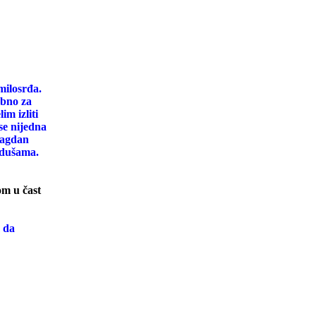
milosrđa.
ebno za
im izliti
se nijedna
blagdan
 dušama.
om u čast
 da