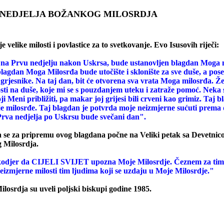
ELJA BOŽANKOG MILOSRDJA
e velike milosti i povlastice za to svetkovanje. Evo Isusovih riječi:
 na Prvu nedjelju nakon Uskrsa, bude ustanovljen blagdan Moga 
lagdan Moga Milosrđa bude utočište i sklonište za sve duše, a pos
grjesnike. Na taj dan, bit će otvorena sva vrata Moga milosrđa. Žel
sti na duše, koje mi se s pouzdanjem uteku i zatraže pomoć. Neka 
ji Meni približiti, pa makar joj grijesi bili crveni kao grimiz. Taj 
e milosrđe. Taj blagdan je potvrda moje neizmjerne sućuti prema
Prva nedjelja po Uskrsu bude svečani dan".
da se za pripremu ovog blagdana počne na Veliki petak sa Devetnic
 Milosrdja.
kodjer da CIJELI SVIJET upozna Moje Milosrdje. Čeznem za tim
izmjerne milosti tim ljudima koji se uzdaju u Moje Milosrdje."
losrdja su uveli poljski biskupi godine 1985.