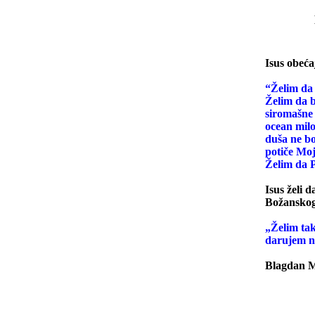
NEDJ
Isus obećaj
“Želim da
Želim da b
siromašne 
ocean milo
duša ne bo
potiče Moj
Želim da 
Isus želi 
Božanskog
„Želim ta
darujem ne
Blagdan Mi