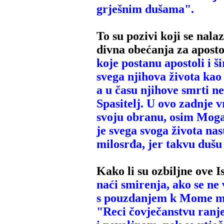
grješnim dušama".
To su pozivi koji se nala
divna obećanja za apost
koje postanu apostoli i ši
svega njihova života kao
a u času njihove smrti ne
Spasitelj. U ovo zadnje 
svoju obranu, osim Moga
je svega svoga života na
milosrđa, jer takvu dušu
Kako li su ozbiljne ove I
naći smirenja, ako se ne 
s
pouzdanjem k Mome m
"Reci čovječanstvu ran