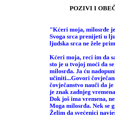
POZIVI I OBEČA
"Kćeri moja, milosrđe j
Svoga srca prenijeti u lj
ljudska srca ne žele pri
Kćeri moja, reci im da s
sto je u tvojoj moći da s
milosrđa. Ja ću nadopuni
učiniti...Govori čovječ
čovječanstvo nauči da j
je znak zadnjeg vremena
Dok još ima vremena, ne
Moga milosrđa. Nek se gr
Želim da svećenici navj