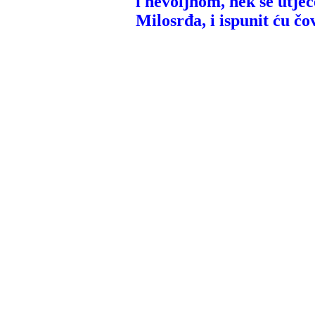
i nevoljnom, nek se utje
Milosrđa, i ispunit ću č