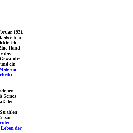
ebruar 1931
 als ich in
ickte ich
 Eine Hand
e das
s Gewandes
 und ein
Male ein
chrift:
andenen
s Seines
aß der
.
 Strahlen:
Er zur
eutet
 Leben der