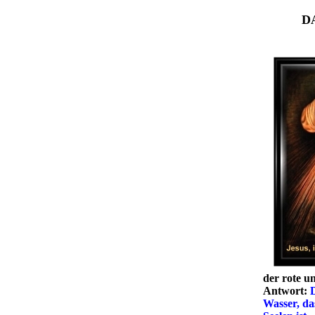
DAS B
der rote u
Antwort:
D
Wasser, das