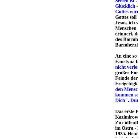
Seelen ist
.
Glücklich
Gottes wir
Gottes soll
Jesus, ich 
Menschen d
erinnert, 
des Barmhe
Barmherzig
An eine so
Faustyna b
nicht
verl
großer For
Feinde der
Freigebigk
den Mensch
kommen soll
Dich". Dur
Das erste 
Kazimirows
Zur öffent
im Ostra -
1935. Heute