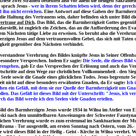
 Diese zwei Strahlen bedeuten also vor allem die heiligen Sakramen
-
sprach Jesus -
wer in ihrem Schatten leben wird, denn der gerec
d
ihn nicht erreichen
. Eine Antwort auf diese Gaben der Barmherz
 die Haltung des Vertrauens sein, daher befinden sich unter Bild d
vertraue auf Dich
.
Das Bild, das die Barmherzigkeit Gottes gegen
arstellt, ist zugleich ein Zeichen, das an die Aufforderung des Ev
dem Nächsten tätige Liebe zu erweisen. So beruht also die Verehrun
rzigen Jesus auf dem vertrauensvollen Gebet, das sich mit Taten 
keit gegenüber den Nächsten verbindet.
 verstandene Verehrung des Bildes knüpfte Jesus in Seiner Offenb
esondere Versprechen. Indem Er sagte:
Die Seele, die dieses Bild 
orengehen
, gab Er das Versprechen der Erlösung und auch das Ve
tschritte auf dem Wege zur christlichen Vollkommenheit - den Sieg
 Seele sowie die Gnade eines glücklichen Todes. Jesus begrenzte Se
eit nicht auf diese besonders erwähnten Gnaden, da Er sagte:
Ich 
en ein Gefäß, mit dem sie zur Quelle der Barmherzigkeit um Gn
en. Das Gefäß ist dieses Bild mit der Unterschrift: "Jesus, ich ve
ch das Bild werde ich den Seelen viele Gnaden erteilen.
Bild des Barmherzigen Jesus wurde 1934 in Wilna im Atelier von 
ki nach den unmittelbaren Anweisungen der Schwester Faustyna
lichen Verehrung wurde es zum erstenmal im Sanktuarium der Mu
 Brama - Tor ausgestellt, am ersten Sonntag nach Ostern, vom 26.- 
 wird dieses Bild in der Heilig - Geist - Kirche in Wilna verehrt.