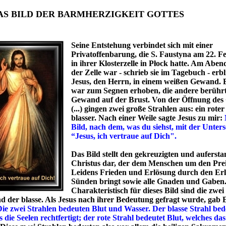
ILD DER BARMHERZIGKEIT GOTTES
Seine Entstehung verbindet sich mit einer
Privatoffenbarung, die S. Faustyna am 22. F
in ihrer Klosterzelle in Płock hatte. Am Abend,
der Zelle war - schrieb sie im Tagebuch - erbl
Jesus, den Herrn, in einem weißen Gewand.
war zum Segnen erhoben, die andere berührt
Gewand auf der Brust. Von der Öffnung de
(...) gingen zwei große Strahlen aus: ein roter
blasser. Nach einer Weile sagte Jesus zu mir:
Bild, nach dem, was du siehst, mit der Unters
“Jesus, ich vertraue auf Dich".
Das Bild stellt den gekreuzigten und auferst
Christus dar, der dem Menschen um den Prei
Leidens Frieden und Erlösung durch den Erl
Sünden bringt sowie alle Gnaden und Gaben
Charakteristisch für dieses Bild sind die zwei
nd der blasse. Als Jesus nach ihrer Bedeutung gefragt wurde, gab 
ie zwei Strahlen bedeuten Blut und Wasser. Der blasse Strahl bed
 die Seelen rechtfertigt; der rote Strahl bedeutet Blut, welches
das