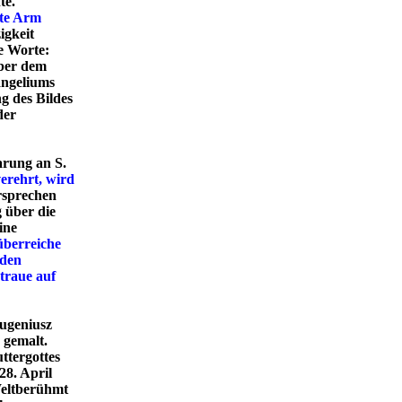
te.
hte Arm
igkeit
ie Worte:
über dem
angeliums
g des Bildes
der
arung an S.
verehrt, wird
rsprechen
 über die
ine
überreiche
aden
rtraue auf
Eugeniusz
 gemalt.
ttergottes
28. April
 Weltberühmt