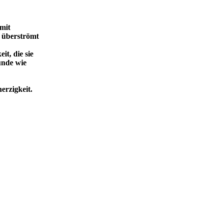
 mit
 überströmt
t, die sie
unde wie
erzigkeit.