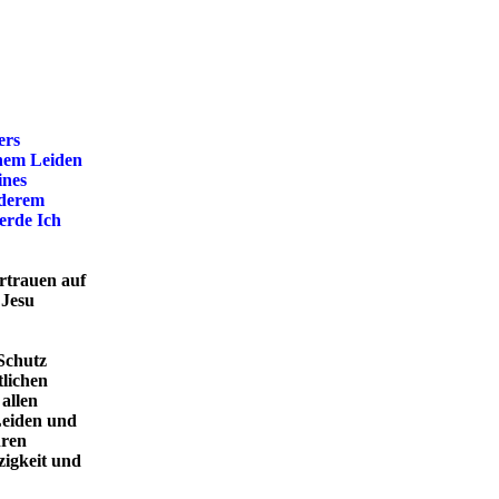
ers
inem Leiden
ines
nderem
erde Ich
ertrauen auf
 Jesu
 Schutz
tlichen
allen
Leiden und
hren
zigkeit und