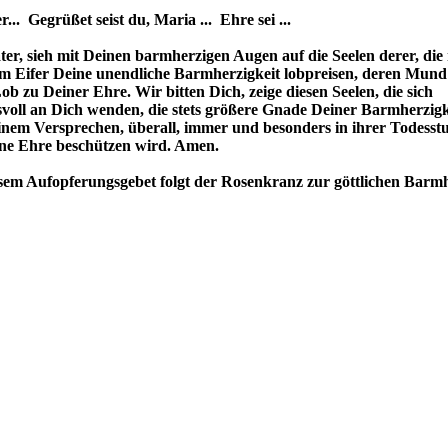
r... Gegrüßet seist du, Maria ... Ehre sei ...
er, sieh mit Deinen barmherzigen Augen auf die Seelen derer, die
m Eifer Deine unendliche Barmherzigkeit lobpreisen, deren Mund
b zu Deiner Ehre. Wir bitten Dich, zeige diesen Seelen, die sich
voll an Dich wenden, die stets größere Gnade Deiner Barmherzigkei
nem Versprechen, überall, immer und besonders in ihrer Todesst
ene Ehre beschützen wird. Amen.
sem Aufopferungsgebet folgt der Rosenkranz zur göttlichen Barmh