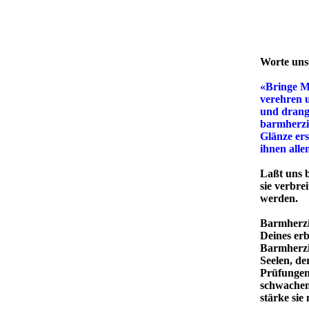
Worte uns
«Bringe Mi
verehren 
und drange
barmherzi
Glänze ers
ihnen alle
Laßt uns b
sie verbre
werden.
Barmherzig
Deines erb
Barmherzig
Seelen, de
Prüfungen
schwachen 
stärke sie