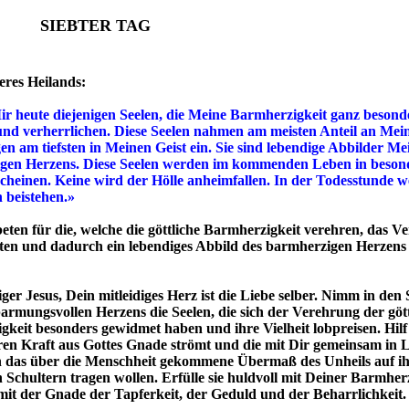
SIEBTER TAG
eres Heilands:
r heute diejenigen Seelen, die Meine Barmherzigkeit ganz besond
und verherrlichen. Diese Seelen nahmen am meisten Anteil an Me
n am tiefsten in Meinen Geist ein. Sie sind lebendige Abbilder Me
gen Herzens. Diese Seelen werden im kommenden Leben in beso
cheinen. Keine wird der Hölle anheimfallen. In der Todesstunde w
n beistehen.»
eten für die, welche die göttliche Barmherzigkeit verehren, das V
iten und dadurch ein lebendiges Abbild des barmherzigen Herzens
er Jesus, Dein mitleidiges Herz ist die Liebe selber. Nimm in den
armungsvollen Herzens die Seelen, die sich der Verehrung der göt
keit besonders gewidmet haben und ihre Vielheit lobpreisen. Hilf 
ren Kraft aus Gottes Gnade strömt und die mit Dir gemeinsam in 
 das über die Menschheit gekommene Übermaß des Unheils auf i
Schultern tragen wollen. Erfülle sie huldvoll mit Deiner Barmher
 mit der Gnade der Tapferkeit, der Geduld und der Beharrlichkeit.