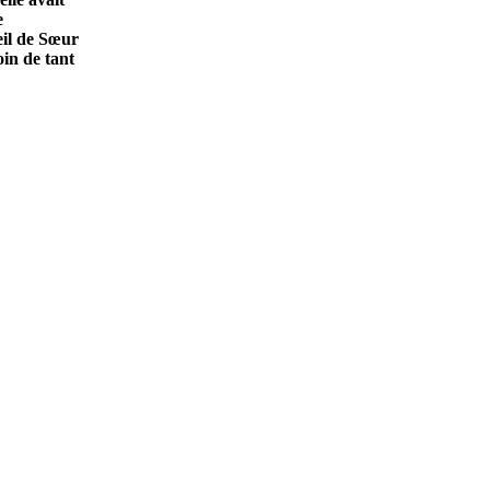
e
eil de Sœur
oin de tant