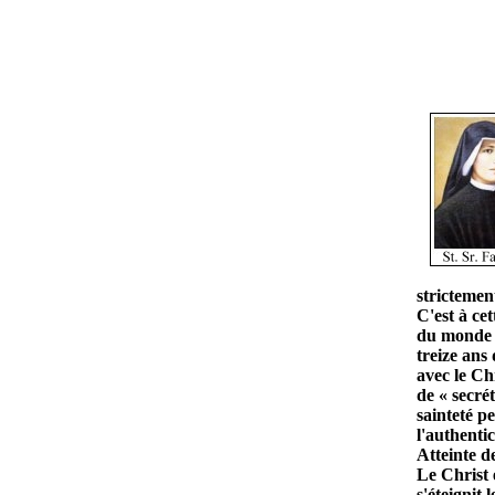
SOEU
strictement
C'est à ce
du monde -
treize ans
avec le Ch
de « secré
sainteté p
l'authenti
Atteinte de
Le Christ é
s'éteignit 