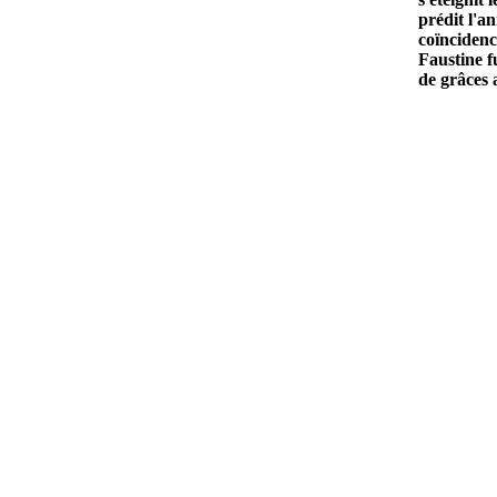
prédit l'a
coïncidenc
Faustine f
de grâces 