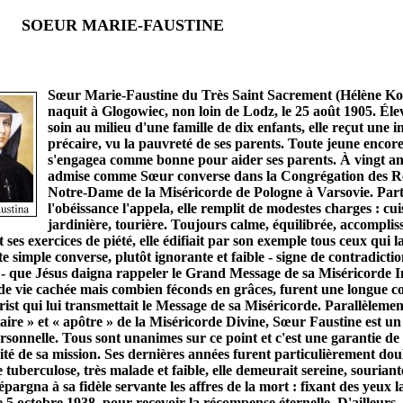
R MARIE-FAUSTINE
Sœur Marie-Faustine du Très Saint Sacrement (Hélène K
naquit à Glogowiec, non loin de Lodz, le 25 août 1905. Éle
soin au milieu d'une famille de dix enfants, elle reçut une i
précaire, vu la pauvreté de ses parents. Toute jeune encore,
s'engagea comme bonne pour aider ses parents. À vingt ans,
admise comme Sœur converse dans la Congrégation des Re
Notre-Dame de la Miséricorde de Pologne à Varsovie. Par
l'obéissance l'appela, elle remplit de modestes charges : cui
jardinière, tourière. Toujours calme, équilibrée, accomplis
 ses exercices de piété, elle édifiait par son exemple tous ceux qui 
tte simple converse, plutôt ignorante et faible - signe de contradict
 que Jésus daigna rappeler le Grand Message de sa Miséricorde In
 de vie cachée mais combien féconds en grâces, furent une longue c
rist qui lui transmettait le Message de sa Miséricorde. Parallèlemen
taire » et « apôtre » de la Miséricorde Divine, Sœur Faustine est u
ersonnelle. Tous sont unanimes sur ce point et c'est une garantie de
cité de sa mission. Ses dernières années furent particulièrement dou
 tuberculose, très malade et faible, elle demeurait sereine, souriant
pargna à sa fidèle servante les affres de la mort : fixant des yeux la
le 5 octobre 1938, pour recevoir la récompense éternelle. D'ailleurs, 