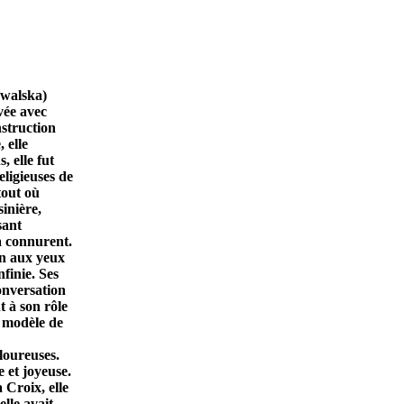
owalska)
vée avec
nstruction
 elle
 elle fut
ligieuses de
tout où
sinière,
sant
la connurent.
ion aux yeux
finie. Ses
onversation
t à son rôle
n modèle de
loureuses.
e et joyeuse.
 Croix, elle
elle avait