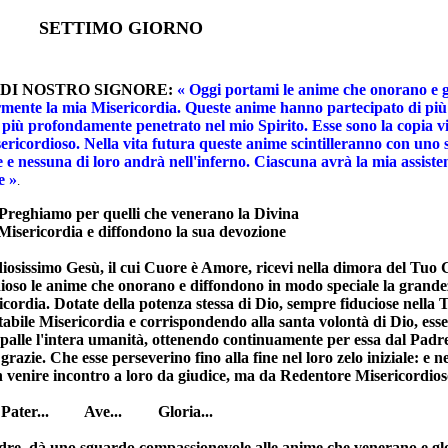
TIMO GIORNO
DI NOSTRO SIGNORE:
« Oggi portami le anime che onorano e g
rmente la mia Misericordia. Queste anime hanno partecipato di più
 più profondamente penetrato nel mio Spirito. Esse sono la copia v
ricordioso. Nella vita futura queste anime scintilleranno con uno
e e nessuna di loro andrà nell'inferno. Ciascuna avrà la mia assiste
e »
.
Preghiamo per quelli che venerano la Divina
rdia e diffondono la sua devozione
iosissimo Gesù, il cui Cuore è Amore, ricevi nella dimora del Tuo
ioso le anime che onorano e diffondono in modo speciale la grande
cordia. Dotate della potenza stessa di Dio, sempre fiduciose nella 
abile Misericordia e corrispondendo alla santa volontà di Dio, ess
 spalle l'intera umanità, ottenendo continuamente per essa dal Padr
razie. Che esse perseverino fino alla fine nel loro zelo iniziale: e ne
 venire incontro a loro da giudice, ma da Redentore Misericordios
Pater... Ave... Gloria...
re, dà uno sguardo compassionevole alle anime che venerano e glo