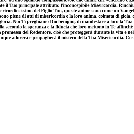
te il Tuo principale attributo: l'inconcepibile Misericordia. Rinchi
ricordiosissimo del Figlio Tuo, queste anime sono come un Vangelo
ono piene di atti di misericordia e la loro anima, colmata di gioia, 
gloria. Noi Ti preghiamo Dio benigno, di manifestare a loro la Tua
ia secondo la speranza e la fiducia che loro mettono in Te affinchè c
 promessa del Redentore, cioè che proteggerà durante la vita e nell
nque adorerà e propagherà il mistero della Tua Misericordia. Così