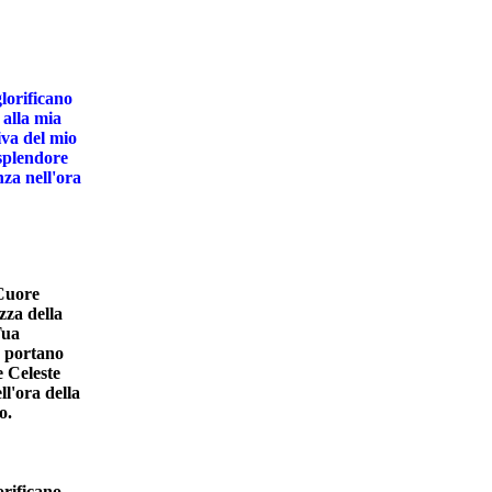
lorificano
 alla mia
iva del mio
 splendore
nza nell'ora
 Cuore
zza della
Tua
e portano
e Celeste
ll'ora della
o.
rificano