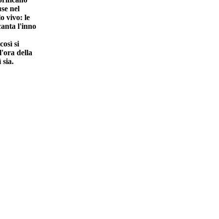
use nel
 vivo: le
canta l'inno
osì si
'ora della
 sia.