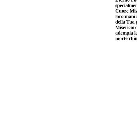
specialmen
Cuore Mise
loro mani s
della Tua 
Misericord
adempia la
morte chiu