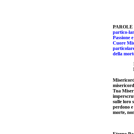
SET
PAROLE 
partico-la
Passione e
Cuore Mise
particolar
della mort
Miserico
Misericord
misericord
Tua Miseri
imperscrut
sulle loro
perdono e g
morte, non
Eterno Pad