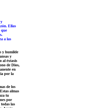
 y
zón. Ellas
s que
s.
a a las
o y humilde
ansas y
 al éxtasis
rono de Dios,
manente en
ia por la
mas de los
 Estas almas
nza tu
enes por
 todas las