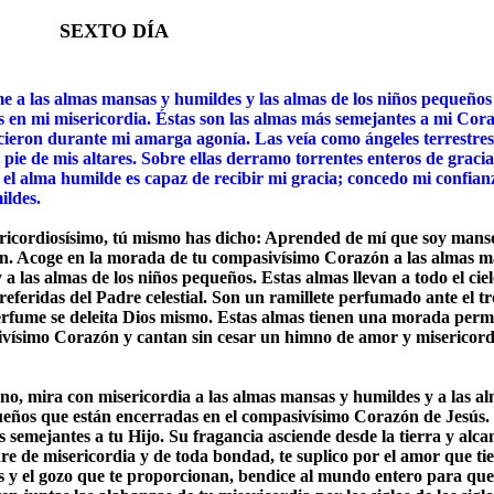
XTO DÍA
e a las almas mansas y humildes y las almas de los niños pequeños
 en mi misericordia. Éstas son las almas más semejantes a mi Cora
cieron durante mi amarga agonía. Las veía como ángeles terrestre
l pie de mis altares. Sobre ellas derramo torrentes enteros de gracia
el alma humilde es capaz de recibir mi gracia; concedo mi confianz
ildes.
ricordiosísimo, tú mismo has dicho: Aprended de mí que soy mans
n. Acoge en la morada de tu compasivísimo Corazón a las almas m
 a las almas de los niños pequeños. Estas almas llevan a todo el cielo
preferidas del Padre celestial. Son un ramillete perfumado ante el t
erfume se deleita Dios mismo. Estas almas tienen una morada per
vísimo Corazón y cantan sin cesar un himno de amor y misericord
no, mira con misericordia a las almas mansas y humildes y a las al
ueños
que están encerradas en el compasivísimo Corazón de Jesús.
s semejantes a tu Hijo. Su fragancia asciende desde la tierra y alca
re de misericordia y de toda bondad, te suplico por el amor que ti
s y el gozo que te proporcionan, bendice al mundo entero para que