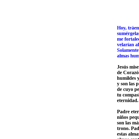
SE
Hoy, tráem
sumérgelas
me fortale
velarían a
Solamente 
almas hum
Jesús mise
de Corazó
humildes y
y son las 
de cuyo p
tu compasi
eternidad.
Padre eter
niños peq
son las má
trono. Pad
estas alma