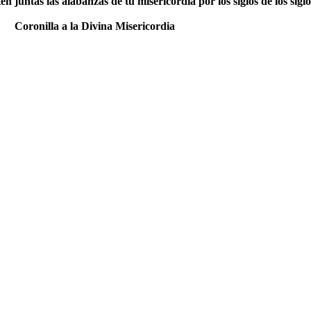
en juntas las alabanzas de tu misericordia por los siglos de los sigl
Coronilla a la Divina Misericordia