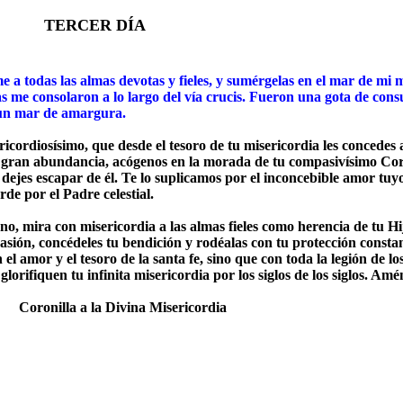
CER DÍA
e a todas las almas devotas y fieles, y sumérgelas en el mar de mi m
s me consolaron a lo largo del vía crucis. Fueron una gota de cons
un mar de amargura.
ricordiosísimo, que desde el tesoro de tu misericordia les concedes 
n gran abundancia, acógenos en la morada de tu compasivísimo Co
dejes escapar de él. Te lo suplicamos por el inconcebible amor tuy
de por el Padre celestial.
no, mira con misericordia a las almas fieles como herencia de tu Hi
asión, concédeles tu bendición y rodéalas con tu protección consta
el amor y el tesoro de la santa fe, sino que con toda la legión de lo
 glorifiquen tu infinita misericordia por los siglos de los siglos. Amé
Coronilla a la Divina Misericordia