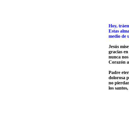
TER
Hoy, tráem
Estas alma
medio de 
Jesús mise
gracias e
nunca nos 
Corazón ar
Padre eter
dolorosa p
no pierdan 
los santos,