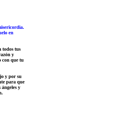
isericordia.
uelo en
a todos tus
razón y
o con que tu
jo y por su
nte para que
s ángeles y
n.