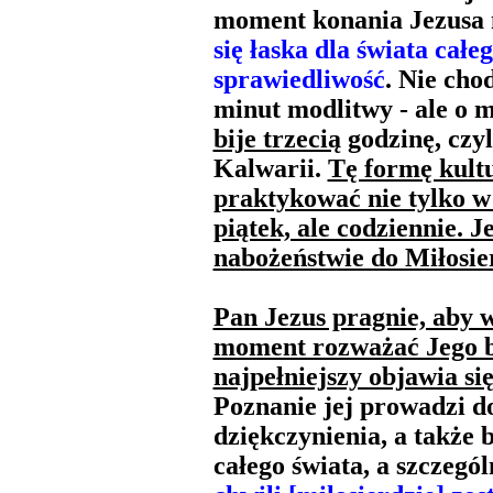
moment konania Jezusa n
się łaska dla świata całe
sprawiedliwość
. Nie cho
minut modlitwy - ale o
bije trzecią
godzinę, czy
Kalwarii.
Tę formę kult
praktykować nie tylko w
piątek, ale codziennie. 
nabożeństwie do Miłosie
Pan Jezus pragnie, aby w
moment rozważać Jego b
najpełniejszy objawia si
Poznanie jej prowadzi d
dziękczynienia, a także 
całego świata, a szczegó