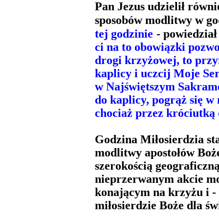
Pan Jezus udzielił równ
sposobów modlitwy w god
tej godzinie
- powiedział
ci na to obowiązki pozwo
drogi krzyżowej, to prz
kaplicy i uczcij Moje Ser
w Najświętszym Sakramen
do kaplicy, pogrąż się w 
chociaż przez króciutką 
Godzina Miłosierdzia st
modlitwy apostołów Boże
szerokością geograficzn
nieprzerwanym akcie mod
konającym na krzyżu i - 
miłosierdzie Boże dla św