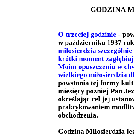
GODZINA M
O trzeciej godzinie
- pow
w październiku 1937 ro
miłosierdzia szczególnie
krótki moment zagłębiaj
Moim opuszczeniu w chwi
wielkiego miłosierdzia d
powstania tej formy kult
miesięcy później Pan Jez
określając cel jej ustano
praktykowaniem modlitwy
obchodzenia.
Godzina Miłosierdzia jes