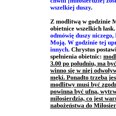
chwili [miłosierdzie] zos
wszelkiej duszy
.
Z modlitwą w godzinie M
obietnice wszelkich łask
odmówię duszy niczego, 
Moją. W godzinie tej upro
innych.
Chrystus postawi
spełnienia obietnic:
modl
3.00 po południu, ma by
winno się w niej odwoływ
męki. Ponadto trzeba jes
modlitwy musi być zgod
powinna być ufną, wytrw
miłosierdzia, co jest w
nabożeństwa do Miłosier