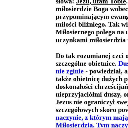
słowa:
Jezu, ufam Tobie
miłosierdzie Boga wobec
przypominającym ewange
miłości bliźniego. Tak w
Miłosiernego polega na 
uczynkami miłosierdzia 
Do tak rozumianej czci 
szczególne obietnice.
Dus
nie zginie
- powiedział, a
także obietnicę dużych 
doskonałości chrześcijań
nieprzyjaciółmi duszy, o
Jezus nie ograniczył swe
szczegółowych skoro po
naczynie, z którym mają
Miłosierdzia. Tym naczy