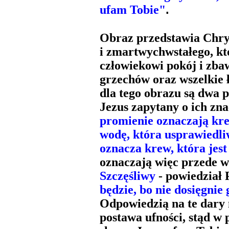
.
ufam Tobie"
Obraz przedstawia Chr
i zmartwychwstałego, kt
człowiekowi pokój i zba
grzechów oraz wszelkie ł
dla tego obrazu są dwa 
Jezus zapytany o ich zna
promienie oznaczają kr
wodę, która usprawiedl
oznacza krew, która jes
oznaczają więc przede w
Szczęśliwy
- powiedział 
będzie, bo nie dosięgnie
Odpowiedzią na te dary 
postawa ufności, stąd w