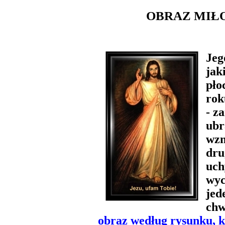
OBRAZ MIŁ
Jeg
jak
pło
rok
- z
ubr
wzn
dru
uch
wyc
jed
chw
obraz według
rysunku, k