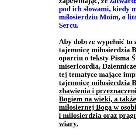
zapewniając, że
zatwardz
pod ich słowami, kiedy 
miłosierdziu Moim, o li
Sercu.
Aby dobrze wypełnić to 
tajemnicę miłosierdzia 
oparciu o teksty Pisma Ś
misericordia, Dziennicze
tej tematyce mające imp
tajemnicę miłosierdzia B
zbawienia i przeznaczen
Bogiem na wieki, a także
miłosiernej Boga w osobi
i miłosierdzia oraz prag
wiary.