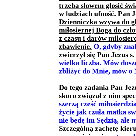
trzeba słowem głosić świ
w ludziach ufność. Pan J
Dzienniczka wzywa do gł
miłosiernej Boga do czł
z czasu i darów miłosier
zbawienie.
O, gdyby znal
zwierzył się Pan Jezus s.
wielka liczba. Mów dus
zbliżyć do Mnie, mów o 
Do tego zadania Pan Jez
skoro związał z nim spec
szerzą cześć miłosierdzi
życie jak czuła matka s
nie będę im Sędzią, ale
Szczególną zachętę kier