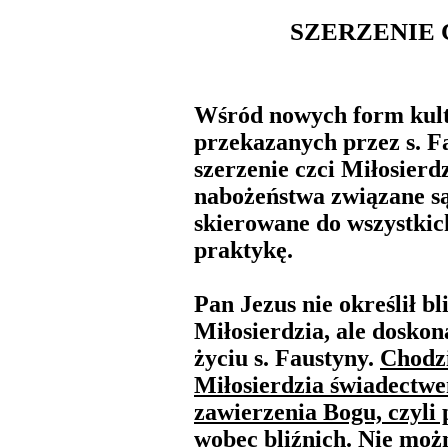
SZERZENIE 
Wśród nowych form kult
przekazanych przez s. F
szerzenie czci Miłosierdz
nabożeństwa związane są
skierowane do wszystkic
praktykę.
Pan Jezus nie określił bl
Miłosierdzia, ale doskon
życiu s. Faustyny.
Chodzi
Miłosierdzia świadectwe
zawierzenia Bogu, czyli p
wobec bliźnich. Nie możn