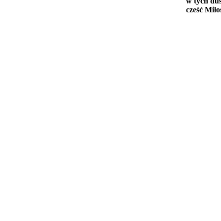
w tych du
cześć Mił