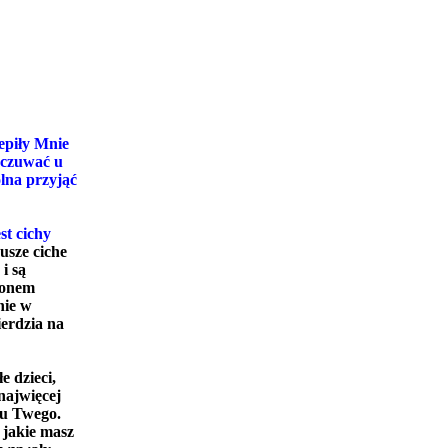
epiły Mnie
 czuwać u
olna przyjąć
st cichy
usze ciche
i są
ronem
nie w
ierdzia na
e dzieci,
najwięcej
nu Twego.
 jakie masz