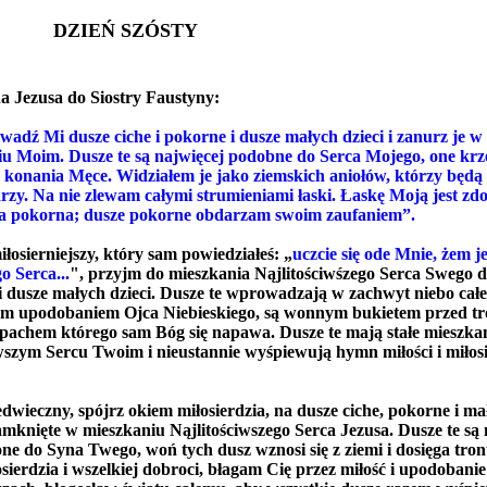
DZIEŃ SZÓSTY
a Jezusa do Siostry Faustyny:
wadź Mi dusze ciche i pokorne i dusze małych dzieci i zanurz je w
iu Moim. Dusze te są najwięcej podobne do Serca Mojego, one krz
 konania Męce. Widziałem je jako ziemskich aniołów, którzy będą
rzy. Na nie zlewam całymi strumieniami łaski. Łaskę Moją jest zd
za pokorna; dusze pokorne obdarzam swoim zaufaniem”.
łosierniejszy, który sam powiedziałeś: „
uczcie się ode Mnie, żem je
o Serca...
", przyjm do mieszkania Nąjlitościwśzego Serca Swego d
i dusze małych dzieci. Dusze te wprowadzają w zachwyt niebo całe 
ym upodobaniem Ojca Niebieskiego, są wonnym bukietem przed t
pachem którego sam Bóg się napawa. Dusze te mają stałe mieszka
wszym Sercu Twoim i nieustannie wyśpiewują hymn miłości i miłos
dwieczny, spójrz okiem miłosierdzia, na dusze ciche, pokorne i mał
amknięte w mieszkaniu Nąjlitościwszego Serca Jezusa. Dusze te są 
e do Syna Twego, woń tych dusz wznosi się z ziemi i dosięga tro
sierdzia i wszelkiej dobroci, błagam Cię przez miłość i upodobanie