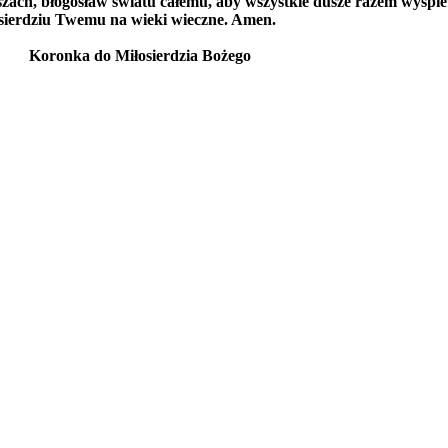
szach, błogosław światu całemu, aby wszystkie dusze razem wyśp
osierdziu Twemu na wieki wieczne. Amen.
Koronka do Miłosierdzia Bożego