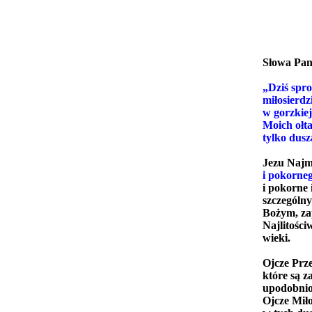
Słowa Pan
„Dziś spro
miłosierdz
w gorzkiej
Moich ołta
tylko dus
Jezu Najmi
i
pokorneg
i pokorne 
szczególn
Bożym, za
Najlitości
wieki.
Ojcze Prze
które są z
upodobnion
Ojcze Miło