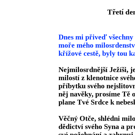
Třetí de
Dnes mi přiveď všechny 
moře mého milosrdenství
křížové cestě, byly tou 
Nejmilosrdnější Ježíši, 
milostí z klenotnice svéh
příbytku svého nejslitov
něj navěky, prosíme Tě o
plane Tvé Srdce k nebes
Věčný Otče, shlédni mil
dědictví svého Syna a pr
své požehnání a zahrnuj 