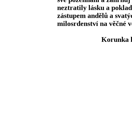
neztratily lásku a poklad
zástupem andělů a svatý
milosrdenství na věčné 
Korunka k