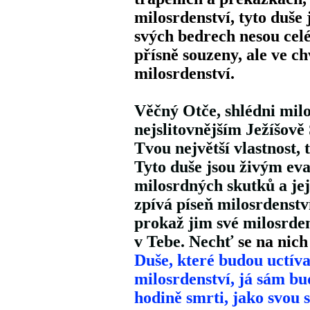
milosrdenství, tyto duše
svých bedrech nesou celé
přísně souzeny, ale ve c
milosrdenství.
Věčný Otče, shlédni milo
nejslitovnějším Ježíšově 
Tvou největší vlastnost, 
Tyto duše jsou živým eva
milosrdných skutků a jej
zpívá píseň milosrdenstv
prokaž jim své milosrden
v Tebe. Nechť
se na nich
Duše, které budou uctív
milosrdenství, já sám bud
hodině smrti, jako svou s