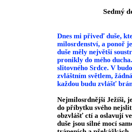
Sedmý de
Dnes mi přiveď duše, kte
milosrdenství, a ponoř j
duše měly největší soust
pronikly do mého ducha
slitovného Srdce. V budo
zvláštním světlem, žádná
každou budu zvlášť bráni
Nejmilosrdnější Ježíši, j
do příbytku svého nejsli
obzvlášť ctí a oslavují v
duše jsou silné mocí sa
trápeních a překážkách,