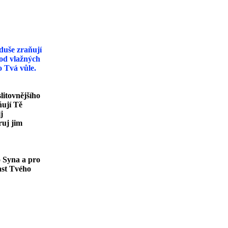
duše zraňují
 od vlažných
o Tvá vůle.
slitovnějšího
ňují Tě
j
ruj jim
o Syna a pro
past Tvého