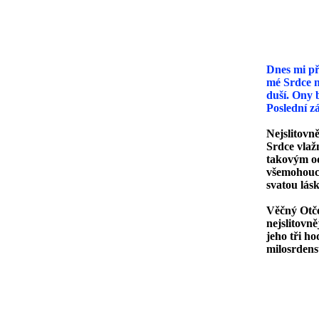
Dev
Dnes mi př
mé Srdce n
duší. Ony b
Poslední z
Nejslitovně
Srdce vlaž
takovým odp
všemohoucn
svatou lás
Věčný Otče
nejslitovn
jeho tři ho
milosrdens