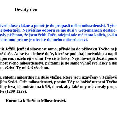
átý den
iveď duše vlažné a ponoř je do propasti mého milosrdenství. Tyto 
ejbolestněji. Největšího odporu se mé duši v Getsemanech dostalo
yly příčinou, že jsem řekl: Otče, odejmi ode mě tento kalich, je-li t
áchranou pro ne je utéci se do mého milosrdenství.
jší Ježíši, jenž jsi slitovnost sama, přivádím do příbytku Tvého nej
né duše. Ať se tyto ledové duše, které se podobají mrtvolám a napl
orem, rozehřejí v ohni Tvé čisté lásky. Nejslitovnější Ježíši, použi
ost svého milosrdenství, přitáhni je do samé výhně své lásky a da
ku, vždyť Ty můžeš všechno.
, shlédni milosrdně na duše vlažné, které jsou uzavřeny v Ježíšově
ějším Srdci. Otče milosrdenství, prosím Tě pro hořké utrpení Tvéh
diny trvající umírání na kříži, dovol, aby také ony oslavovaly pro
tví (1209-1229).
Korunka k Božímu Milosrdenství.