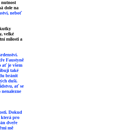
 nutnost
ná dole na
ství, neboť
skutky
y, velké
ní milosti a
rdenství.
stře Faustyně
o ať je všem
ibuji také
udu bránit
kých duší.
idstvu, ať se
o nenalezne
osti. Dokud
, která pro
řán dveře
eřmi mě