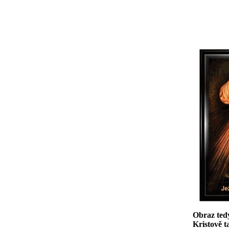
OBRA
Obraz tedy
Kristově t