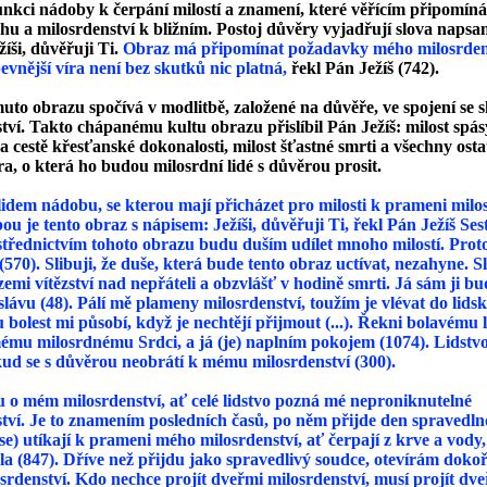
unkci nádoby k čerpání milostí a znamení, které věřícím připomíná
u a milosrdenství k bližním. Postoj důvěry vyjadřují slova napsa
žíši, důvěřuji Ti.
Obraz má připomínat požadavky mého milosrden
pevnější víra není bez skutků nic platná,
řekl Pán Ježíš (742).
uto obrazu spočívá v modlitbě, založené na důvěře, ve spojení se 
tví. Takto chápanému kultu obrazu přislíbil Pán Ježíš: milost spás
 cestě křesťanské dokonalosti, milost šťastné smrti a všechny ostat
a, o která ho budou milosrdní lidé s důvěrou prosit.
dem nádobu, se kterou mají přicházet pro milosti k prameni milos
u je tento obraz s nápisem: Ježíši, důvěřuji Ti, řekl Pán Ježíš Se
střednictvím tohoto obrazu budu duším udílet mnoho milostí. Prot
(570). Slibuji, že duše, která bude tento obraz uctívat, nezahyne. Sl
zemi vítězství nad nepřáteli a obzvlášť v hodině smrti. Já sám ji b
slávu (48). Pálí mě plameny milosrdenství, toužím je vlévat do lids
 bolest mi působí, když je nechtějí přijmout (...). Řekni bolavému l
mému milosrdnému Srdci, a já (je) naplním pokojem (1074). Lidstv
ud se s důvěrou neobrátí k mému milosrdenství (300).
u o mém milosrdenství, ať celé lidstvo pozná mé neproniknutelné
tví. Je to znamením posledních časů, po něm přijde den spravedln
 (se) utíkají k prameni mého milosrdenství, ať čerpají z krve a vody
la (847). Dříve než přijdu jako spravedlivý soudce, otevírám doko
srdenství. Kdo nechce projít dveřmi milosrdenství, musí projít dv