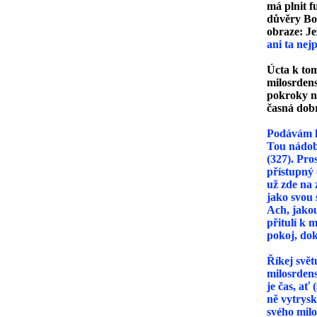
má plnit f
důvěry Boh
obraze: Je
ani ta nej
Úcta k tom
milosrdens
pokroky na
časná dobr
Podávám li
Tou nádobo
(327). Pro
přístupný 
už zde na 
jako svou 
Ach, jakou
přitulí k 
pokoj, dok
Říkej svět
milosrdens
je čas, ať
ně vytrysk
svého milo