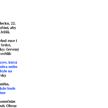
locku, 22.
přání, aby
ežíši,
hož ruce i
 Srdce,
sky: červený
světlil:
krev, která
 nitra mého
 bylo na
rsky
z
atého,
 kdo bude
hne
likonočním
ostí. Obraz