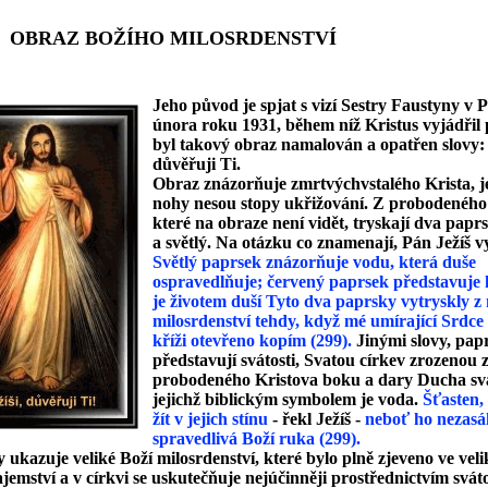
Z BOŽÍHO MILOSRDENSTVÍ
Jeho původ je spjat s vizí Sestry Faustyny v P
února roku 1931, během níž Kristus vyjádřil 
byl takový obraz namalován a opatřen slovy: J
důvěřuji Ti.
Obraz znázorňuje zmrtvýchvstalého Krista, je
nohy nesou stopy ukřižování. Z probodeného
které na obraze není vidět, tryskají dva papr
a světlý. Na otázku co znamenají, Pán Ježíš vy
Světlý paprsek znázorňuje vodu, která duše
ospravedlňuje; červený paprsek představuje 
je životem duší Tyto dva paprsky vytryskly z
milosrdenství tehdy, když mé umírající Srdce
kříži otevřeno kopím (299).
Jinými slovy, pap
představují svátosti, Svatou církev zrozenou 
probodeného Kristova boku a dary Ducha sv
jejichž biblickým symbolem je voda.
Šťasten,
žít v jejich stínu
- řekl Ježíš -
neboť ho nezasá
spravedlivá Boží ruka (299).
 ukazuje veliké Boží milosrdenství, které bylo plně zjeveno ve ve
ajemství a v církvi se uskutečňuje nejúčinněji prostřednictvím svát