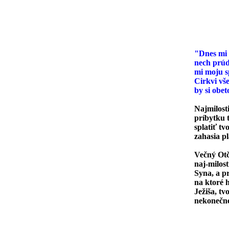
Ôs
"Dnes mi 
nech prúd
mi moju s
Cirkvi vše
by si obe
Najmilosti
príbytku t
splatiť tv
zahasia p
Večný Otč
naj-milos
Syna, a pr
na ktoré 
Ježiša, tv
nekonečn