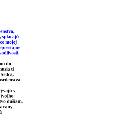
enstva,
, splácajú
ice mojej
neprestajne
odlivosti.
zam do
musia ti
 Srdca,
osrdenstva.
bývajú v
 tvojho
stvo dušiam,
z rany
ú