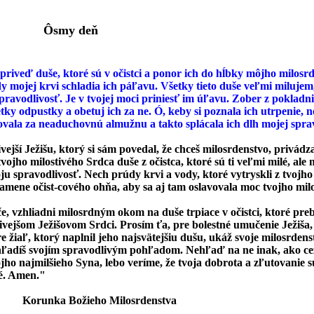
my deň
priveď duše, ktoré sú v očistci a ponor ich do hĺbky môjho milosrd
y mojej krvi schladia ich páľavu. Všetky tieto duše veľmi milujem
pravodlivosť. Je v tvojej moci priniesť im úľavu. Zober z pokladn
tky odpustky a obetuj ich za ne. Ó, keby si poznala ich utrpenie, 
tovala za neaduchovnú almužnu a takto splácala ich dlh mojej sprav
vejší Ježišu, ktorý si sám povedal, že chceš milosrdenstvo, privád
vojho milostivého Srdca duše z očistca, ktoré sú ti veľmi milé, ale 
oju spravodlivosť. Nech prúdy krvi a vody, ktoré vytryskli z tvojho
lamene očist-cového ohňa, aby sa aj tam oslavovala moc tvojho mil
e, vzhliadni milosrdným okom na duše trpiace v očistci, ktoré pre
tivejšom Ježišovom Srdci. Prosím ťa, pre bolestné umučenie Ježiša,
e žiaľ, ktorý naplnil jeho najsvätejšiu dušu, ukáž svoje milosrden
hľadíš svojím spravodlivým pohľadom. Nehľaď na ne inak, ako ce
ojho najmilšieho Syna, lebo veríme, že tvoja dobrota a zľutovanie s
é. Amen."
Korunka Božieho Milosrdenstva