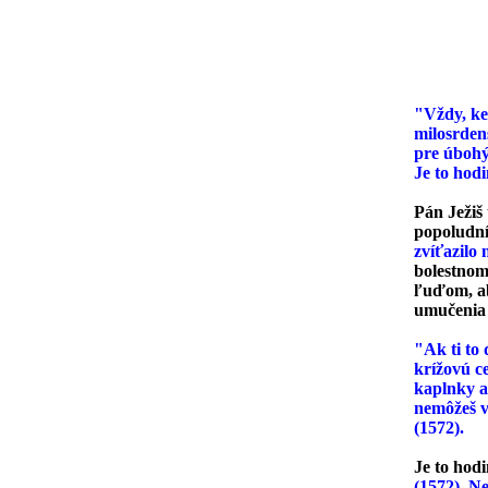
HODI
"Vždy, ke
milosrdens
pre úbohýc
Je to hodi
Pán Ježiš 
popoludní)
zvíťazilo
bolestnom 
ľuďom, ab
umučenia p
"Ak ti to 
krížovú c
kaplnky a 
nemôžeš v
(1572).
Je to hodi
(1572). N