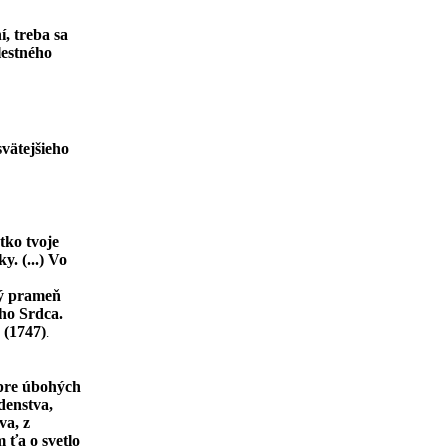
, treba sa
lestného
vätejšieho
tko tvoje
. (...) Vo
ný prameň
jho Srdca.
 (1747)
.
 pre úbohých
denstva,
va, z
 ťa o svetlo