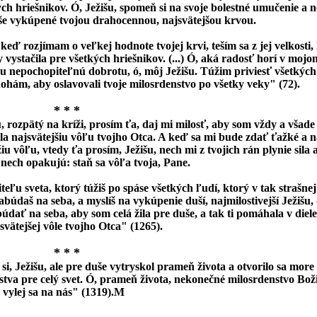
ch hriešnikov. Ó, Ježišu, spomeň si na svoje bolestné umučenie a 
še vykúpené tvojou drahocennou, najsvätejšou krvou.
 keď rozjímam o veľkej hodnote tvojej krvi, teším sa z jej velkosti,
vystačila pre všetkých hriešnikov. (...) Ó, aká radosť horí v mojo
ju nepochopiteľnú dobrotu, ó, môj Ježišu. Túžim priviesť všetkých
nohám, aby oslavovali tvoje milosrdenstvo po všetky veky" (72).
* * *
u, rozpätý na kríži, prosím ťa, daj mi milosť, aby som vždy a všad
ila najsvätejšiu vôľu tvojho Otca. A keď sa mi bude zdať ťažké a
iu vôľu, vtedy ťa prosím, Ježišu, nech mi z tvojich rán plynie sila 
 nech opakujú: staň sa vôľa tvoja, Pane.
eľu sveta, ktorý túžiš po spáse všetkých ľudí, ktorý v tak strašnej 
búdaš na seba, a myslíš na vykúpenie duší, najmilostivejší Ježišu,
údať na seba, aby som celá žila pre duše, a tak ti pomáhala v diel
vätejšej vôle tvojho Otca" (1265).
* * *
i, Ježišu, ale pre duše vytryskol prameň života a otvorilo sa more
stva pre celý svet. Ó, prameň života, nekonečné milosrdenstvo Boži
a vylej sa na nás" (1319).M