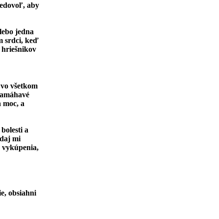
nedovoľ, aby
 lebo jedna
m srdci, keď
 hriešnikov
e vo všetkom
 namáhavé
a moc, a
bolesti a
 daj mi
e vykúpenia,
e, obsiahni