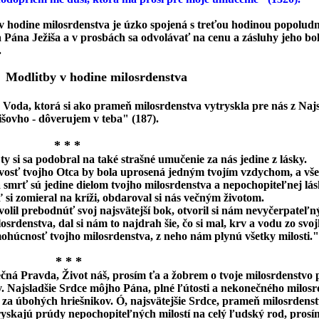
v hodine milosrdenstva je úzko spojená s treťou hodinou popoludní
a Pána Ježiša a v prosbách sa odvolávať na cenu a zásluhy jeho bo
.
Modlitby v hodine milosrdenstva
 Voda, ktorá si ako prameň milosrdenstva vytryskla pre nás z Najs
išovho - dôverujem v teba" (187).
* * *
 ty si sa podobral na také strašné umučenie za nás jedine z lásky.
vosť tvojho Otca by bola uprosená jedným tvojím vzdychom, a vše
 smrť sú jedine dielom tvojho milosrdenstva a nepochopiteľnej lásky
ď si zomieral na kríži, obdaroval si nás večným životom.
volil prebodnúť svoj najsvätejší bok, otvoril si nám nevyčerpateľ
osrdenstva, dal si nám to najdrah šie, čo si mal, krv a vodu zo svo
ohúcnosť tvojho milosrdenstva, z neho nám plynú všetky milosti."
* * *
ečná Pravda, Život náš, prosím ťa a žobrem o tvoje milosrdenstvo
v. Najsladšie Srdce môjho Pána, plné ľútosti a nekonečného milosr
 za úbohých hriešnikov. Ó, najsvätejšie Srdce, prameň milosrdenst
ryskajú prúdy nepochopiteľných milostí na celý ľudský rod, prosím