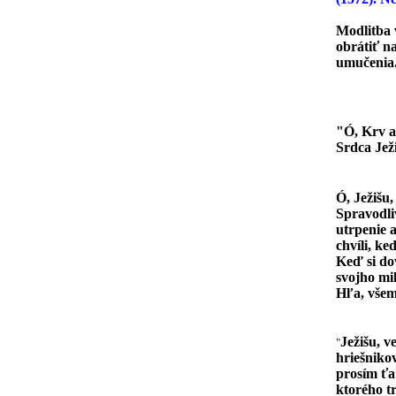
Modlitba 
obrátiť n
umučenia
"Ó, Krv a
Srdca Jež
Ó, Ježišu,
Spravodli
utrpenie a
chvíli, ke
Keď si do
svojho mil
Hľa, všem
Ježišu, v
"
hriešniko
prosím ťa
ktorého t