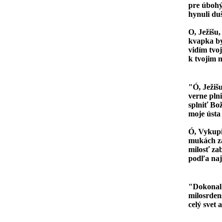
pre úbohý
hynuli du
O, Ježišu,
kvapka by 
vidím tvo
k tvojim 
"Ó, Ježiš
verne pln
splniť Bož
moje ústa
Ó, Vykupit
mukách za
milosť zab
podľa najs
"Dokonal s
milosrden
celý svet 