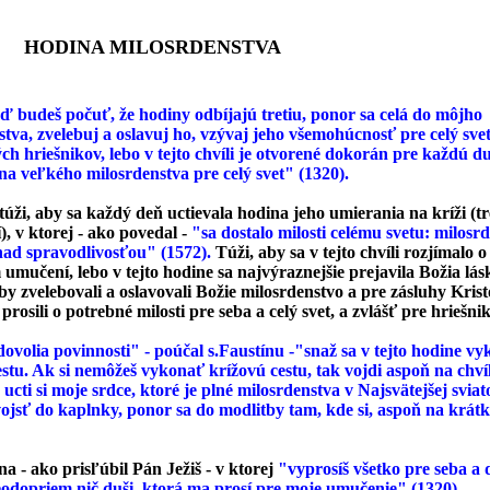
NA MILOSRDENSTVA
ď budeš počuť, že hodiny odbíjajú tretiu, ponor sa celá do môjho
tva, zvelebuj a oslavuj ho, vzývaj jeho všemohúcnosť pre celý svet
h hriešnikov, lebo v tejto chvíli je otvorené dokorán pre každú du
na veľkého milosrdenstva pre celý svet" (1320).
túži, aby sa každý deň uctievala hodina jeho umierania na kríži (t
, v ktorej - ako povedal -
"sa dostalo milosti celému svetu: milosr
 nad spravodlivosťou" (1572).
Túži, aby sa v tejto chvíli rozjímalo o
umučení, lebo v tejto hodine sa najvýraznejšie prejavila Božia lás
y zvelebovali a oslavovali Božie milosrdenstvo a pre zásluhy Kris
rosili o potrebné milosti pre seba a celý svet, a zvlášť pre hriešni
dovolia povinnosti" - poúčal s.Faustínu -"snaž sa v tejto hodine vy
estu. Ak si nemôžeš vykonať krížovú cestu, tak vojdi aspoň na chv
ucti si moje srdce, ktoré je plné milosrdenstva v Najsvätejšej sviato
ojsť do kaplnky, ponor sa do modlitby tam, kde si, aspoň na krát
na - ako prisľúbil Pán Ježiš - v ktorej
"vyprosíš všetko pre seba a
eodopriem nič duši, ktorá ma prosí pre moje umučenie" (1320).