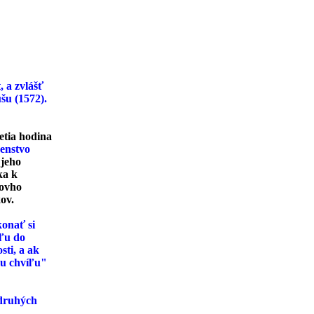
, a zvlášť
šu (1572).
retia hodina
denstvo
 jeho
ka k
tovho
kov.
konať si
íľu do
sti, a ak
ku chvíľu"
 druhých