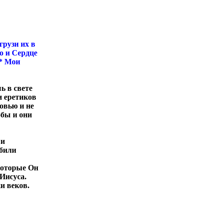
грузи их в
о и Сердце
* Мои
ь в свете
и еретиков
овью и не
обы и они
 и
ебили
которые Он
Иисуса.
и веков.