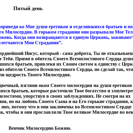
Пятый день
приведи ко Мне души еретиков и отделившихся братьев и по
го Милосердия. В горьком страдании они разрывали Мое Тел
рковь. Когда они возвращаются в единую Церковь, заживают
блегчаются Мои Страдания”.
рднейший Иисус, который - сама доброта, Ты не отказываеш
 Тебя. Прими в обитель Своего Всемилостивого Сердца душ
шихся братьев, привлеки их Своим светом к единству с Церк
из обители Своего Всемилостивого Сердца, но сделай так, чт
ли щедрость Твоего Милосердия.
двечный, взгляни оком Своего милосердия на души еретиков
хся братьев, которые расточили Твое богатство и злоупотр
лостями, упорствуя в своих заблуждениях. Не смотри на их
ия, но на любовь Своего Сына и на Его горькие страдания, 
 них, потому что и они заключены во Всемилостивом Сердце 
к, чтобы и они прославляли Твое великое Милосердие во век
к Милосердию Божию.