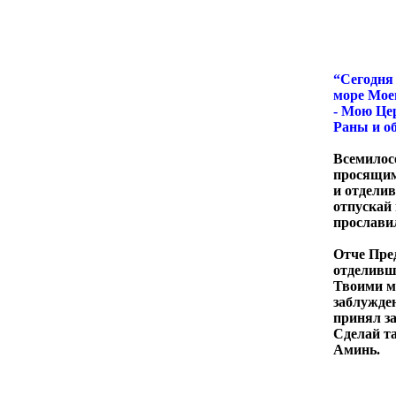
“Сегодня 
море Мое
- Мою Це
Раны и о
Всемилосе
просящим
и отделив
отпускай 
прослави
Отче Пре
отделивши
Твоими ми
заблужден
принял за
Сделай та
Аминь.
Венчи