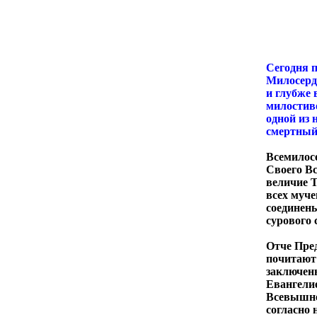
Сегодня п
Милосерди
и глубже
милостиво
одной из 
смертный
Всемилосе
Своего Вс
величие Т
всех муче
соединены
сурового 
Отче Пре
почитают 
заключен
Евангелие
Всевышне
согласно 