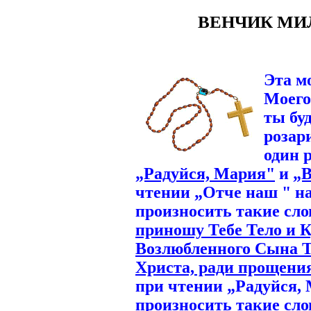
ВЕНЧИК МИЛО
Эта м
Моего
ты бу
розар
один 
„Радуйся, Мария"
и
„В
чтении „Отче наш " на
произносить такие сло
приношу Тебе Тело и К
Возлюбленного Сына Т
Христа, ради прощения
при чтении „Радуйся,
произносить такие сло