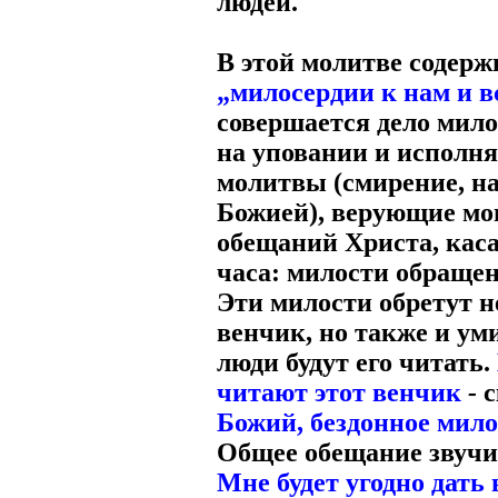
людей.
В этой молитве содерж
„милосердии к нам и в
совершается дело мил
на уповании и исполня
молитвы (смирение, на
Божией), верующие мо
обещаний Христа, кас
часа: милости обращен
Эти милости обретут н
венчик, но также и ум
люди будут его читать.
читают этот венчик
-
с
Божий,
бездонное мило
Общее обещание звучи
Мне будет угодно дать 